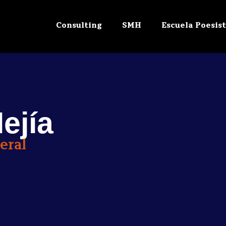
Consulting
SMH
Escuela Poesis
ejía
eral