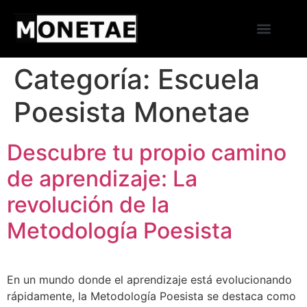
Escuela Poesista
Sobre nosotros
Categoría:
Escuela
Poesista Monetae
Descubre tu propio camino
de aprendizaje: La
revolución de la
Metodología Poesista
En un mundo donde el aprendizaje está evolucionando
rápidamente, la Metodología Poesista se destaca como